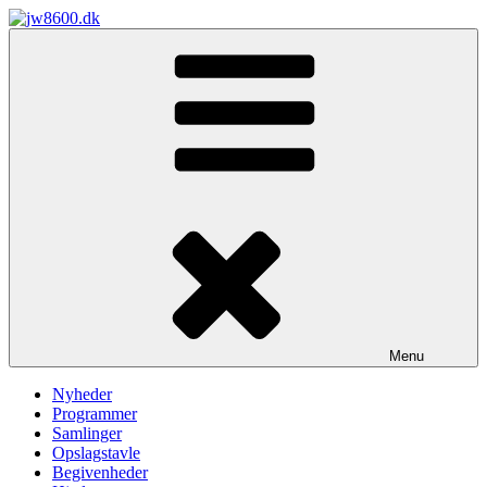
Videre
til
jw8600.dk
indhold
Menu
Nyheder
Programmer
Samlinger
Opslagstavle
Begivenheder